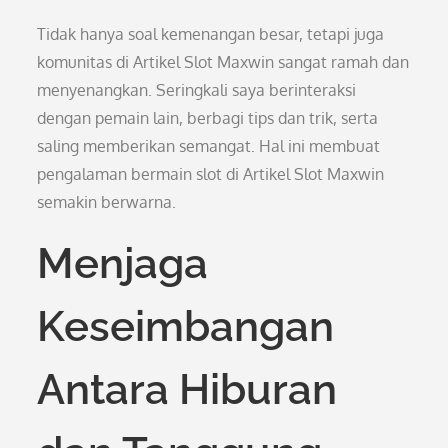
Tidak hanya soal kemenangan besar, tetapi juga
komunitas di Artikel Slot Maxwin sangat ramah dan
menyenangkan. Seringkali saya berinteraksi
dengan pemain lain, berbagi tips dan trik, serta
saling memberikan semangat. Hal ini membuat
pengalaman bermain slot di Artikel Slot Maxwin
semakin berwarna.
Menjaga
Keseimbangan
Antara Hiburan