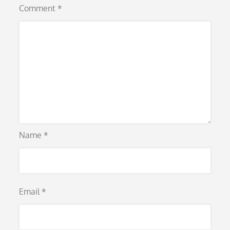
Comment
*
Name
*
Email
*