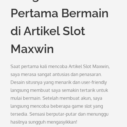
Pertama Bermain
di Artikel Slot
Maxwin
Saat pertama kali mencoba Artikel Slot Maxwin,
saya merasa sangat antusias dan penasaran.
Desain situsnya yang menarik dan user-friendly
langsung membuat saya semakin tertarik untuk
mulai bermain. Setelah membuat akun, saya
langsung mencoba beberapa game slot yang
tersedia. Sensasi berputar-putar dan menunggu
hasilnya sungguh mengasyikkan!