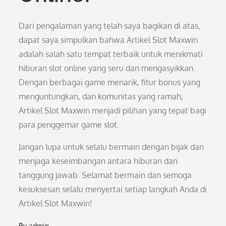
Dari pengalaman yang telah saya bagikan di atas,
dapat saya simpulkan bahwa Artikel Slot Maxwin
adalah salah satu tempat terbaik untuk menikmati
hiburan slot online yang seru dan mengasyikkan.
Dengan berbagai game menarik, fitur bonus yang
menguntungkan, dan komunitas yang ramah,
Artikel Slot Maxwin menjadi pilihan yang tepat bagi
para penggemar game slot.
Jangan lupa untuk selalu bermain dengan bijak dan
menjaga keseimbangan antara hiburan dan
tanggung jawab. Selamat bermain dan semoga
kesuksesan selalu menyertai setiap langkah Anda di
Artikel Slot Maxwin!
By
admin