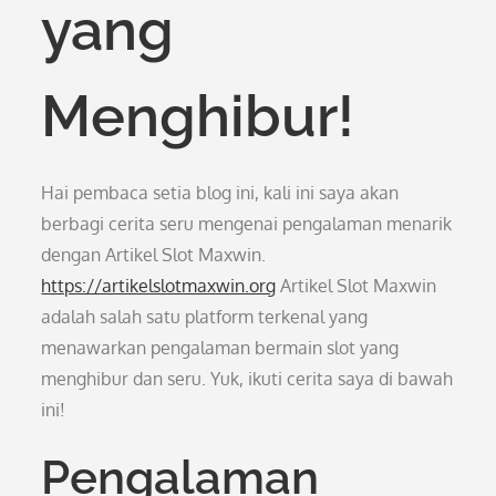
yang
Menghibur!
Hai pembaca setia blog ini, kali ini saya akan
berbagi cerita seru mengenai pengalaman menarik
dengan Artikel Slot Maxwin.
https://artikelslotmaxwin.org
Artikel Slot Maxwin
adalah salah satu platform terkenal yang
menawarkan pengalaman bermain slot yang
menghibur dan seru. Yuk, ikuti cerita saya di bawah
ini!
Pengalaman