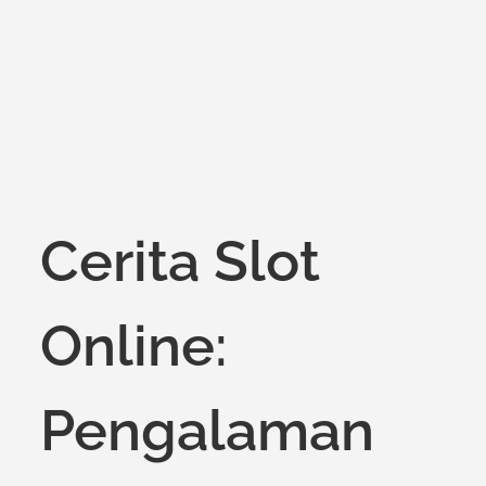
on
Cerita Slot
Online:
Pengalaman