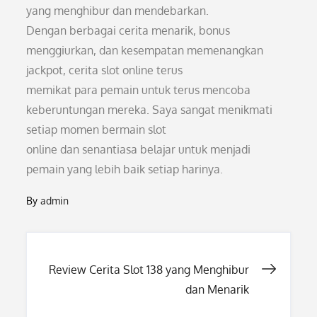
yang menghibur dan mendebarkan.
Dengan berbagai cerita menarik, bonus
menggiurkan, dan kesempatan memenangkan
jackpot, cerita slot online terus
memikat para pemain untuk terus mencoba
keberuntungan mereka. Saya sangat menikmati
setiap momen bermain slot
online dan senantiasa belajar untuk menjadi
pemain yang lebih baik setiap harinya.
By
admin
Post
Review Cerita Slot 138 yang Menghibur
dan Menarik
navigation