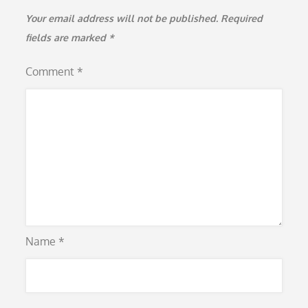
Your email address will not be published.
Required
fields are marked
*
Comment
*
Name
*