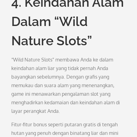
4. Keindahan Alam
Dalam “Wild
Nature Slots”
“Wild Nature Slots” membawa Anda ke dalam
keindahan alam liar yang tidak pernah Anda
bayangkan sebelumnya. Dengan grafis yang
memukau dan suara alam yang menenangkan,
game ini menawarkan pengalaman slot yang
menghadirkan kedamaian dan keindahan alam di
layar perangkat Anda.
Fitur-fitur bonus seperti putaran gratis di tengah
hutan yang penuh dengan binatang liar dan mini