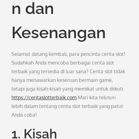
n dan
Kesenangan
Selamat datang kembali, para pencinta cerita slot!
Sudahkah Anda mencoba berbagai cerita slot
terbaik yang tersedia di luar sana? Cerita slot tidak
hanya menawarkan keseruan bermain game,
tetapi juga kisah-kisah yang memikat untuk diikuti.
https://ceritaslotterbaik.com
Mari kita telusuri
lebih dalam tentang cerita slot terbaik yang patut
Anda coba!
1. Kisah