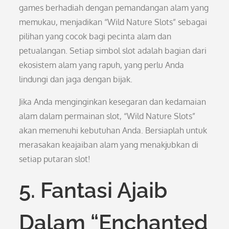
games berhadiah dengan pemandangan alam yang
memukau, menjadikan “Wild Nature Slots” sebagai
pilihan yang cocok bagi pecinta alam dan
petualangan. Setiap simbol slot adalah bagian dari
ekosistem alam yang rapuh, yang perlu Anda
lindungi dan jaga dengan bijak.
Jika Anda menginginkan kesegaran dan kedamaian
alam dalam permainan slot, “Wild Nature Slots”
akan memenuhi kebutuhan Anda. Bersiaplah untuk
merasakan keajaiban alam yang menakjubkan di
setiap putaran slot!
5. Fantasi Ajaib
Dalam “Enchanted