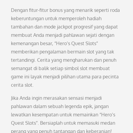
Dengan fitur-fitur bonus yang menarik seperti roda
keberuntungan untuk memperoleh hadiah
tambahan dan mode jackpot progresif yang dapat
membuat Anda menjadi pahlawan sejati dengan
kemenangan besar, “Hero’s Quest Slots”
memberikan pengalaman bermain slot yang tak
tertandingi. Cerita yang mengharukan dan penuh
semangat di balik setiap simbol slot membuat
game ini layak menjadi pilihan utama para pecinta
cerita slot.
Jika Anda ingin merasakan sensasi menjadi
pahlawan dalam sebuah legenda epik, jangan
lewatkan kesempatan untuk memainkan “Hero’s
Quest Slots”. Bersiaplah untuk memasuki medan
perang yang penuh tantangan dan keberanian!