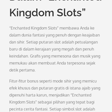
Kingdom Slots”
“Enchanted Kingdom Slots” membawa Anda ke
dalam dunia fantasi yang penuh dengan keajaiban
dan sihir. Setiap putaran slot adalah petualangan
baru di dalam kerajaan yang megah dan penuh
keindahan. Grafis yang memesona dan musik yang
memukau akan membuat Anda terpesona sejak
detik pertama.
Fitur-fitur bonus seperti mode sihir yang memicu
efek khusus dan putaran gratis di istana ajaib yang
dipenuhi harta karun, menjadikan “Enchanted
Kingdom Slots” sebagai pilihan yang tepat bagi
pecinta cerita fantasi. Setiap simbol slot adalah