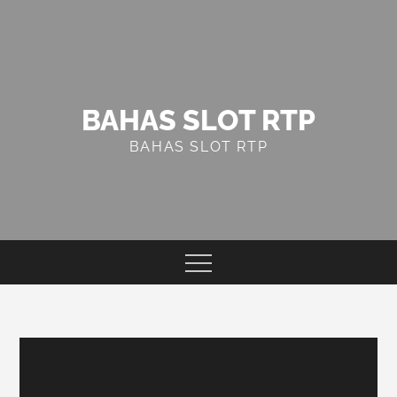
Skip
to
content
BAHAS SLOT RTP
BAHAS SLOT RTP