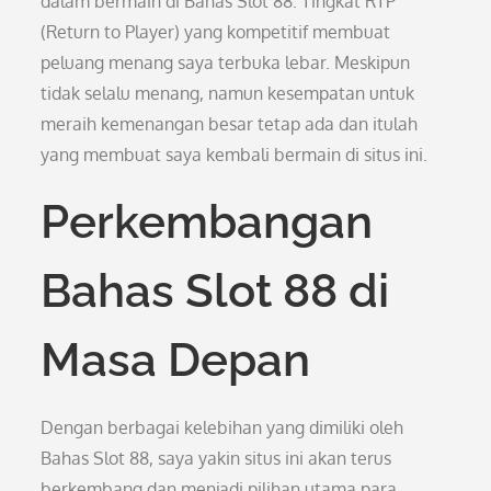
dalam bermain di Bahas Slot 88. Tingkat RTP
(Return to Player) yang kompetitif membuat
peluang menang saya terbuka lebar. Meskipun
tidak selalu menang, namun kesempatan untuk
meraih kemenangan besar tetap ada dan itulah
yang membuat saya kembali bermain di situs ini.
Perkembangan
Bahas Slot 88 di
Masa Depan
Dengan berbagai kelebihan yang dimiliki oleh
Bahas Slot 88, saya yakin situs ini akan terus
berkembang dan menjadi pilihan utama para