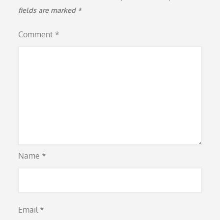
fields are marked
*
Comment
*
Name
*
Email
*