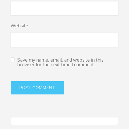
Website
Save my name, email, and website in this
browser for the next time I comment.