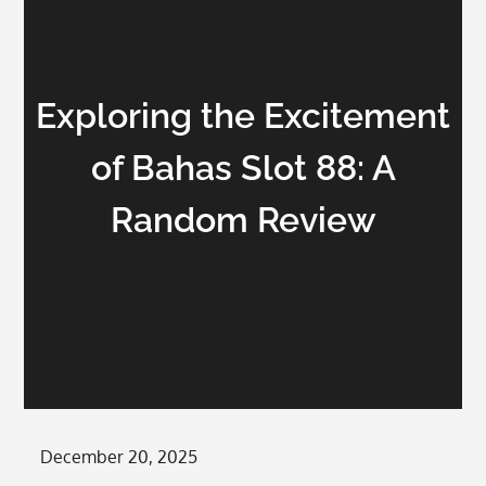
Exploring the Excitement
of Bahas Slot 88: A
Random Review
Posted
December 20, 2025