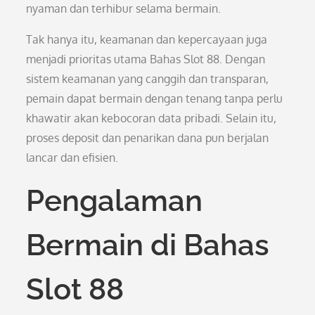
nyaman dan terhibur selama bermain.
Tak hanya itu, keamanan dan kepercayaan juga
menjadi prioritas utama Bahas Slot 88. Dengan
sistem keamanan yang canggih dan transparan,
pemain dapat bermain dengan tenang tanpa perlu
khawatir akan kebocoran data pribadi. Selain itu,
proses deposit dan penarikan dana pun berjalan
lancar dan efisien.
Pengalaman
Bermain di Bahas
Slot 88