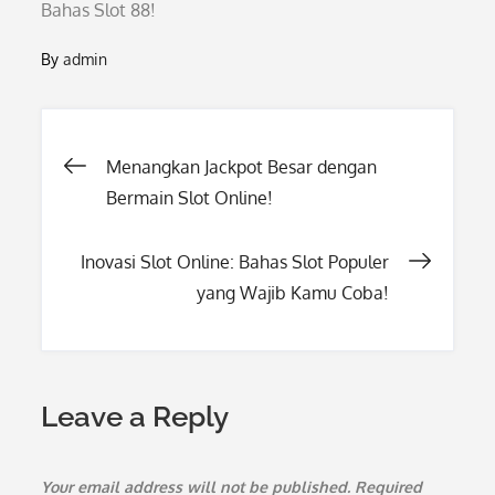
Bahas Slot 88!
By
admin
Post
Menangkan Jackpot Besar dengan
Bermain Slot Online!
navigation
Inovasi Slot Online: Bahas Slot Populer
yang Wajib Kamu Coba!
Leave a Reply
Your email address will not be published.
Required