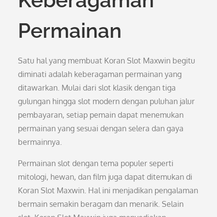
Keberagaman
Permainan
Satu hal yang membuat Koran Slot Maxwin begitu
diminati adalah keberagaman permainan yang
ditawarkan. Mulai dari slot klasik dengan tiga
gulungan hingga slot modern dengan puluhan jalur
pembayaran, setiap pemain dapat menemukan
permainan yang sesuai dengan selera dan gaya
bermainnya.
Permainan slot dengan tema populer seperti
mitologi, hewan, dan film juga dapat ditemukan di
Koran Slot Maxwin. Hal ini menjadikan pengalaman
bermain semakin beragam dan menarik. Selain