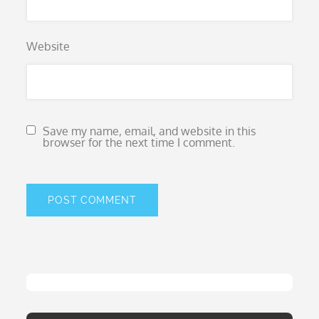
Website
Save my name, email, and website in this
browser for the next time I comment.