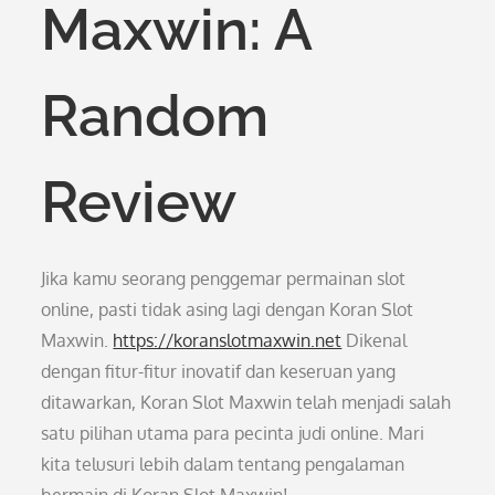
Maxwin: A
Random
Review
Jika kamu seorang penggemar permainan slot
online, pasti tidak asing lagi dengan Koran Slot
Maxwin.
https://koranslotmaxwin.net
Dikenal
dengan fitur-fitur inovatif dan keseruan yang
ditawarkan, Koran Slot Maxwin telah menjadi salah
satu pilihan utama para pecinta judi online. Mari
kita telusuri lebih dalam tentang pengalaman