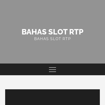
Skip
to
content
BAHAS SLOT RTP
BAHAS SLOT RTP