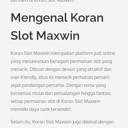
bermain di Koran Slot Maxwin!
Mengenal Koran
Slot Maxwin
Koran Slot Maxwin merupakan platform judi online
yang menawarkan beragam permainan slot yang
menarik. Dibuat dengan desain yang atraktif dan
user-friendly, situs ini menarik perhatian pemain
sejak pandangan pertama. Dengan tema yang
bervariasi mulai dari petualangan hingga fantasi,
setiap permainan slot di Koran Slot Maxwin
memiliki daya tarik tersendiri.
Selain itu, Koran Slot Maxwin juga dikenal dengan