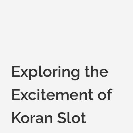
on
Exploring the
Excitement of
Koran Slot