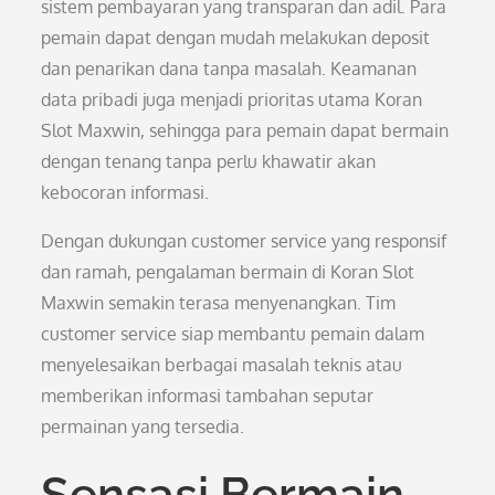
sistem pembayaran yang transparan dan adil. Para
pemain dapat dengan mudah melakukan deposit
dan penarikan dana tanpa masalah. Keamanan
data pribadi juga menjadi prioritas utama Koran
Slot Maxwin, sehingga para pemain dapat bermain
dengan tenang tanpa perlu khawatir akan
kebocoran informasi.
Dengan dukungan customer service yang responsif
dan ramah, pengalaman bermain di Koran Slot
Maxwin semakin terasa menyenangkan. Tim
customer service siap membantu pemain dalam
menyelesaikan berbagai masalah teknis atau
memberikan informasi tambahan seputar
permainan yang tersedia.
Sensasi Bermain