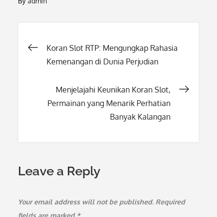
By
admin
Post
Koran Slot RTP: Mengungkap Rahasia
Kemenangan di Dunia Perjudian
navigation
Menjelajahi Keunikan Koran Slot,
Permainan yang Menarik Perhatian
Banyak Kalangan
Leave a Reply
Your email address will not be published.
Required
fields are marked
*