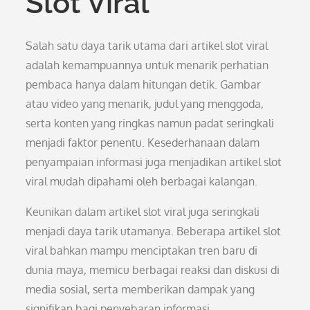
Slot Viral
Salah satu daya tarik utama dari artikel slot viral
adalah kemampuannya untuk menarik perhatian
pembaca hanya dalam hitungan detik. Gambar
atau video yang menarik, judul yang menggoda,
serta konten yang ringkas namun padat seringkali
menjadi faktor penentu. Kesederhanaan dalam
penyampaian informasi juga menjadikan artikel slot
viral mudah dipahami oleh berbagai kalangan.
Keunikan dalam artikel slot viral juga seringkali
menjadi daya tarik utamanya. Beberapa artikel slot
viral bahkan mampu menciptakan tren baru di
dunia maya, memicu berbagai reaksi dan diskusi di
media sosial, serta memberikan dampak yang
signifikan bagi penyebaran informasi.