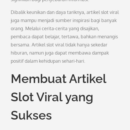
Dibalik keunikan dan daya tariknya, artikel slot viral
juga mampu menjadi sumber inspirasi bagi banyak
orang. Melalui cerita-cerita yang disajikan,
pembaca dapat belajar, tertawa, bahkan menangis
bersama. Artikel slot viral tidak hanya sekedar
hiburan, namun juga dapat membawa dampak
positif dalam kehidupan sehari-hari.
Membuat Artikel
Slot Viral yang
Sukses