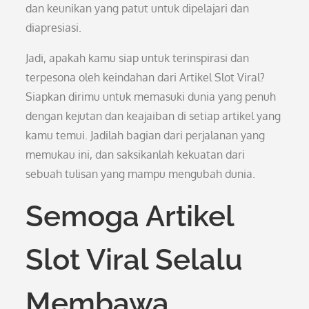
dan keunikan yang patut untuk dipelajari dan
diapresiasi.
Jadi, apakah kamu siap untuk terinspirasi dan
terpesona oleh keindahan dari Artikel Slot Viral?
Siapkan dirimu untuk memasuki dunia yang penuh
dengan kejutan dan keajaiban di setiap artikel yang
kamu temui. Jadilah bagian dari perjalanan yang
memukau ini, dan saksikanlah kekuatan dari
sebuah tulisan yang mampu mengubah dunia.
Semoga Artikel
Slot Viral Selalu
Membawa