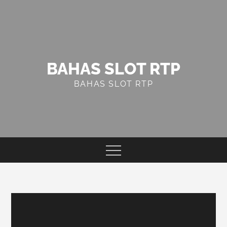
Skip
to
content
BAHAS SLOT RTP
BAHAS SLOT RTP