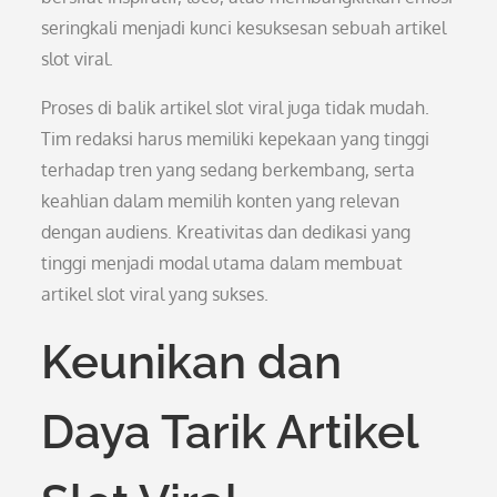
seringkali menjadi kunci kesuksesan sebuah artikel
slot viral.
Proses di balik artikel slot viral juga tidak mudah.
Tim redaksi harus memiliki kepekaan yang tinggi
terhadap tren yang sedang berkembang, serta
keahlian dalam memilih konten yang relevan
dengan audiens. Kreativitas dan dedikasi yang
tinggi menjadi modal utama dalam membuat
artikel slot viral yang sukses.
Keunikan dan
Daya Tarik Artikel