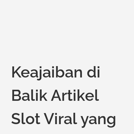
on
Keajaiban di
Balik Artikel
Slot Viral yang