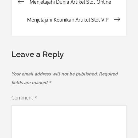
Post
Menjelajahi Dunia Artikel Slot Online
navigation
Menjelajahi Keunikan Artikel Slot VIP
Leave a Reply
Your email address will not be published.
Required
fields are marked
*
Comment
*