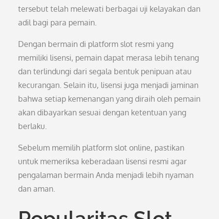
tersebut telah melewati berbagai uji kelayakan dan
adil bagi para pemain.
Dengan bermain di platform slot resmi yang
memiliki lisensi, pemain dapat merasa lebih tenang
dan terlindungi dari segala bentuk penipuan atau
kecurangan. Selain itu, lisensi juga menjadi jaminan
bahwa setiap kemenangan yang diraih oleh pemain
akan dibayarkan sesuai dengan ketentuan yang
berlaku.
Sebelum memilih platform slot online, pastikan
untuk memeriksa keberadaan lisensi resmi agar
pengalaman bermain Anda menjadi lebih nyaman
dan aman.
Popularitas Slot