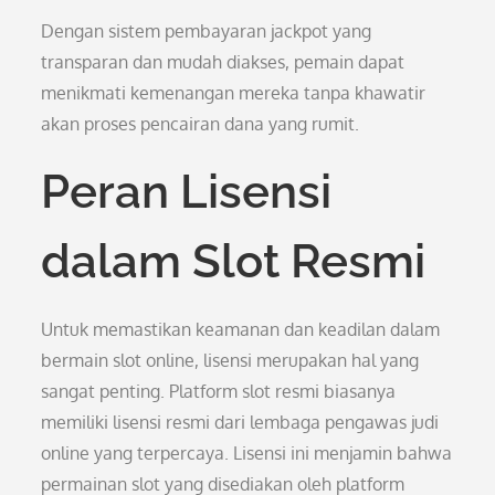
Dengan sistem pembayaran jackpot yang
transparan dan mudah diakses, pemain dapat
menikmati kemenangan mereka tanpa khawatir
akan proses pencairan dana yang rumit.
Peran Lisensi
dalam Slot Resmi
Untuk memastikan keamanan dan keadilan dalam
bermain slot online, lisensi merupakan hal yang
sangat penting. Platform slot resmi biasanya
memiliki lisensi resmi dari lembaga pengawas judi
online yang terpercaya. Lisensi ini menjamin bahwa
permainan slot yang disediakan oleh platform