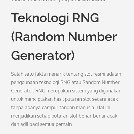
Teknologi RNG
(Random Number
Generator)
Salah satu fakta menarik tentang slot resmi adalah
penggunaan teknologi RNG atau Random Number
Generator. RNG merupakan sistem yang digunakan
untuk menciptakan hasil putaran slot secara acak
tanpa adanya campur tangan manusia. Hal ini
menjadikan setiap putaran slot benar-benar acak
dan adil bagi semua pemain.