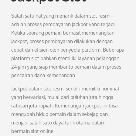
Salah satu hal yang menarik dalam slot resmi
adalah proses pembayaran jackpot yang terjadi.
Ketika seorang pemain berhasil memenangkan
jackpot, proses pembayaran dilakukan dengan
cepat dan efisien oleh penyedia platform. Beberapa
platform slot bahkan memiliki layanan pelanggan
24 jam yang siap membantu pemain dalam proses
pencairan dana kemenangan.
Jackpot dalam slot resmi sendiri memiliki nominal
yang bervariasi, mulai dari puluhan juta hingga
ratusan juta rupiah. Kemenangan jackpot ini bisa
mengubah hidup pemain dalam sekejap dan
menjadi salah satu daya tarik utama dalam
bermain slot online.