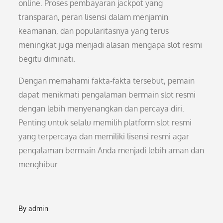
online. Proses pembayaran jackpot yang
transparan, peran lisensi dalam menjamin
keamanan, dan popularitasnya yang terus
meningkat juga menjadi alasan mengapa slot resmi
begitu diminati.
Dengan memahami fakta-fakta tersebut, pemain
dapat menikmati pengalaman bermain slot resmi
dengan lebih menyenangkan dan percaya diri.
Penting untuk selalu memilih platform slot resmi
yang terpercaya dan memiliki lisensi resmi agar
pengalaman bermain Anda menjadi lebih aman dan
menghibur.
By
admin