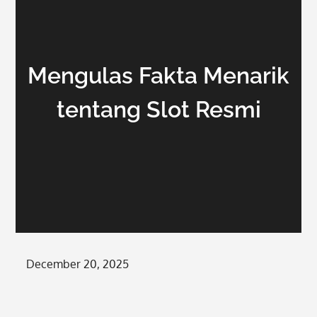
Mengulas Fakta Menarik
tentang Slot Resmi
Posted
December 20, 2025
on