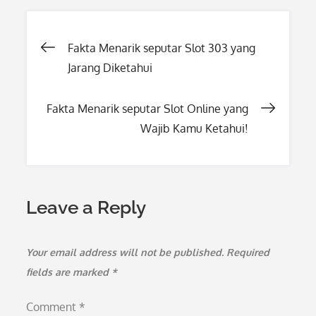
Post
Fakta Menarik seputar Slot 303 yang
Jarang Diketahui
navigation
Fakta Menarik seputar Slot Online yang
Wajib Kamu Ketahui!
Leave a Reply
Your email address will not be published.
Required
fields are marked
*
Comment
*