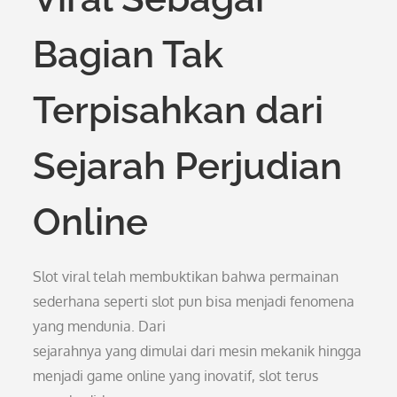
Bagian Tak
Terpisahkan dari
Sejarah Perjudian
Online
Slot viral telah membuktikan bahwa permainan
sederhana seperti slot pun bisa menjadi fenomena
yang mendunia. Dari
sejarahnya yang dimulai dari mesin mekanik hingga
menjadi game online yang inovatif, slot terus