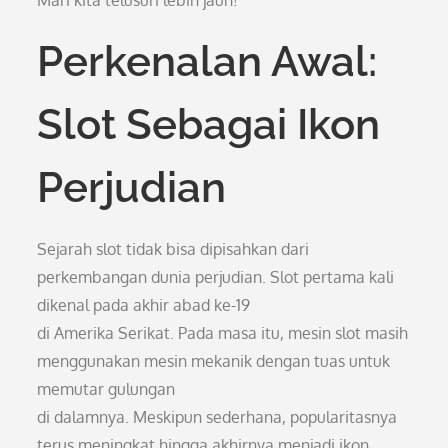
Mari kita telusuri lebih jauh!
Perkenalan Awal:
Slot Sebagai Ikon
Perjudian
Sejarah slot tidak bisa dipisahkan dari
perkembangan dunia perjudian. Slot pertama kali
dikenal pada akhir abad ke-19
di Amerika Serikat. Pada masa itu, mesin slot masih
menggunakan mesin mekanik dengan tuas untuk
memutar gulungan
di dalamnya. Meskipun sederhana, popularitasnya
terus meningkat hingga akhirnya menjadi ikon