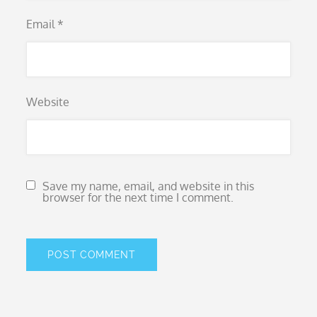
Email
*
Website
Save my name, email, and website in this
browser for the next time I comment.