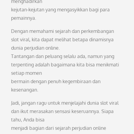
menghadirkan
kejutan-kejutan yang mengasyikkan bagi para
pemainnya.
Dengan memahami sejarah dan perkembangan
slot viral, kita dapat melihat betapa dinamisnya
dunia perjudian online.
Tantangan dan peluang selalu ada, namun yang
terpenting adalah bagaimana kita bisa menikmati
setiap momen
bermain dengan penuh kegembiraan dan
kesenangan.
Jadi, jangan ragu untuk menjelajahi dunia slot viral
dan ikut merasakan sensasi keseruannya. Siapa
tahu, Anda bisa
menjadi bagian dari sejarah perjudian online