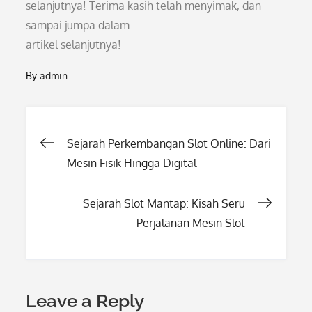
selanjutnya! Terima kasih telah menyimak, dan
sampai jumpa dalam
artikel selanjutnya!
By
admin
Post
Sejarah Perkembangan Slot Online: Dari
Mesin Fisik Hingga Digital
navigation
Sejarah Slot Mantap: Kisah Seru
Perjalanan Mesin Slot
Leave a Reply