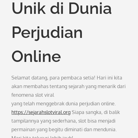
Unik di Dunia
Perjudian
Online
Selamat datang, para pembaca setia! Hari ini kita
akan membahas tentang sejarah yang menarik dari
fenomena slot viral
yang telah menggebrak dunia perjudian online.
https://sejarahslotviral.org
Siapa sangka, di balik
tampilannya yang sederhana, slot bisa menjadi
permainan yang begitu diminati dan mendunia.