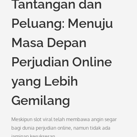
Tantangan dan
Peluang: Menuju
Masa Depan
Perjudian Online
yang Lebih
Gemilang
Meskipun slot viral telah membawa angin segar
bagi dunia perjudian online, namun tidak ada
jaminan kesuksesan