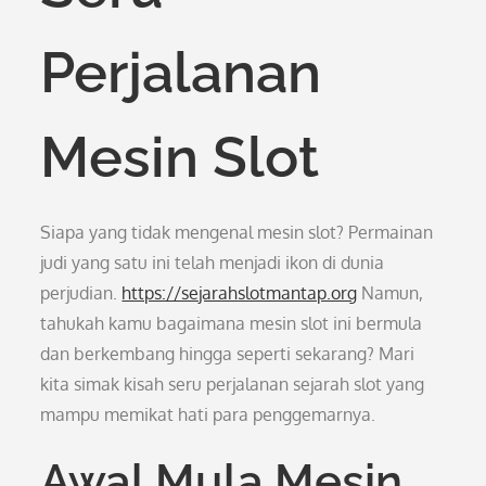
Perjalanan
Mesin Slot
Siapa yang tidak mengenal mesin slot? Permainan
judi yang satu ini telah menjadi ikon di dunia
perjudian.
https://sejarahslotmantap.org
Namun,
tahukah kamu bagaimana mesin slot ini bermula
dan berkembang hingga seperti sekarang? Mari
kita simak kisah seru perjalanan sejarah slot yang
mampu memikat hati para penggemarnya.
Awal Mula Mesin