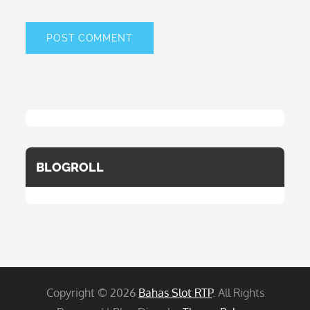
BLOGROLL
Copyright © 2026
Bahas Slot RTP
. All Rights