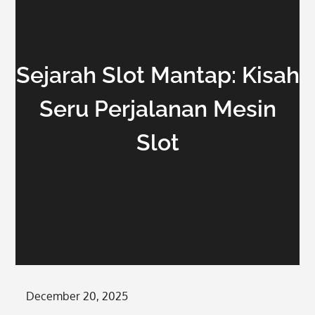
Sejarah Slot Mantap: Kisah
Seru Perjalanan Mesin
Slot
Posted
December 20, 2025