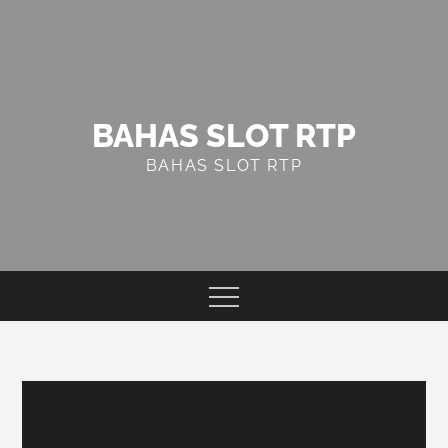
Skip
to
content
BAHAS SLOT RTP
BAHAS SLOT RTP