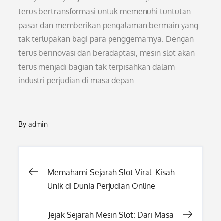
terus bertransformasi untuk memenuhi tuntutan
pasar dan memberikan pengalaman bermain yang
tak terlupakan bagi para penggemarnya. Dengan
terus berinovasi dan beradaptasi, mesin slot akan
terus menjadi bagian tak terpisahkan dalam
industri perjudian di masa depan.
By
admin
Post
Memahami Sejarah Slot Viral: Kisah
Unik di Dunia Perjudian Online
navigation
Jejak Sejarah Mesin Slot: Dari Masa