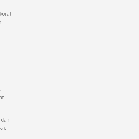
kurat
n
a
at
 dan
yak.