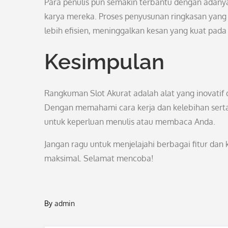
Para penulis pun semakin terbantu dengan adany
karya mereka. Proses penyusunan ringkasan yang
lebih efisien, meninggalkan kesan yang kuat pad
Kesimpulan
Rangkuman Slot Akurat adalah alat yang inovatif 
Dengan memahami cara kerja dan kelebihan sert
untuk keperluan menulis atau membaca Anda.
Jangan ragu untuk menjelajahi berbagai fitur 
maksimal. Selamat mencoba!
By
admin