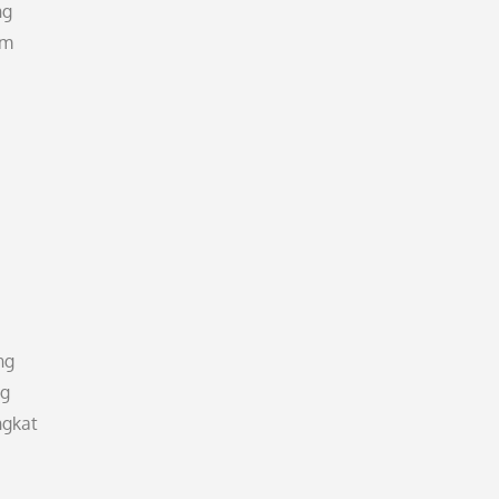
ng
am
ng
ng
ngkat