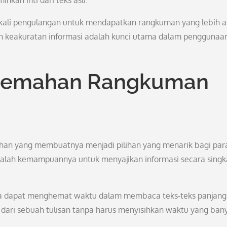
kan inti dari teks asli.
 kali pengulangan untuk mendapatkan rangkuman yang lebih a
an keakuratan informasi adalah kunci utama dalam penggunaa
elemahan Rangkuman
han yang membuatnya menjadi pilihan yang menarik bagi par
dalah kemampuannya untuk menyajikan informasi secara singk
a dapat menghemat waktu dalam membaca teks-teks panjang
dari sebuah tulisan tanpa harus menyisihkan waktu yang ban