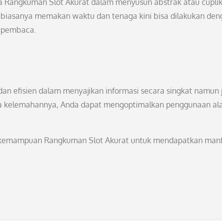
a Rangkuman Slot Akurat dalam menyusun abstrak atau cupli
 biasanya memakan waktu dan tenaga kini bisa dilakukan den
a pembaca.
dan efisien dalam menyajikan informasi secara singkat namun j
a kelemahannya, Anda dapat mengoptimalkan penggunaan alat
dan kemampuan Rangkuman Slot Akurat untuk mendapatkan man