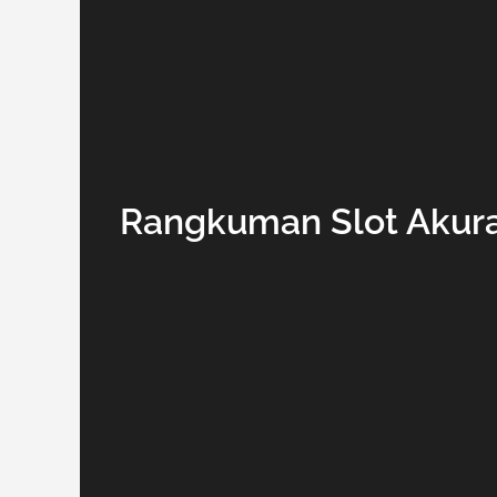
Rangkuman Slot Akur