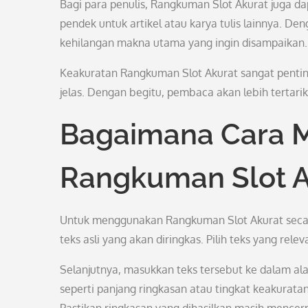
Bagi para penulis, Rangkuman Slot Akurat juga d
pendek untuk artikel atau karya tulis lainnya. De
kehilangan makna utama yang ingin disampaikan.
Keakuratan Rangkuman Slot Akurat sangat pentin
jelas. Dengan begitu, pembaca akan lebih tertar
Bagaimana Cara 
Rangkuman Slot A
Untuk menggunakan Rangkuman Slot Akurat secara
teks asli yang akan diringkas. Pilih teks yang rel
Selanjutnya, masukkan teks tersebut ke dalam al
seperti panjang ringkasan atau tingkat keakuratan.