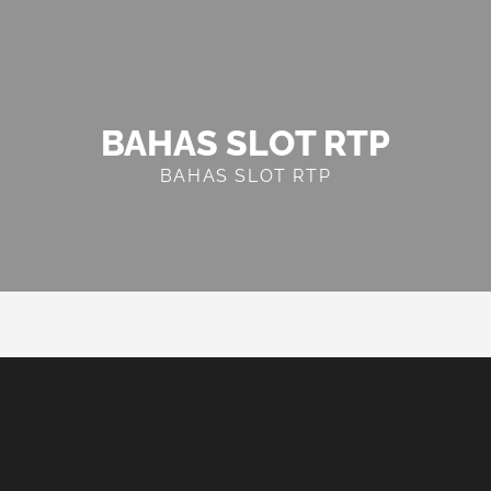
BAHAS SLOT RTP
BAHAS SLOT RTP