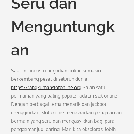
Seru dan
Menguntungk
an
Saat ini, industri perjudian online semakin
berkembang pesat di seluruh dunia.
https://rangkumanslotonline.org
Salah satu
permainan yang paling populer adalah slot online.
Dengan berbagai tema menarik dan jackpot
menggiurkan, slot online menawarkan pengalaman
bermain yang seru dan mengasyikkan bagi para
penggemar judi daring. Mari kita eksplorasi lebih