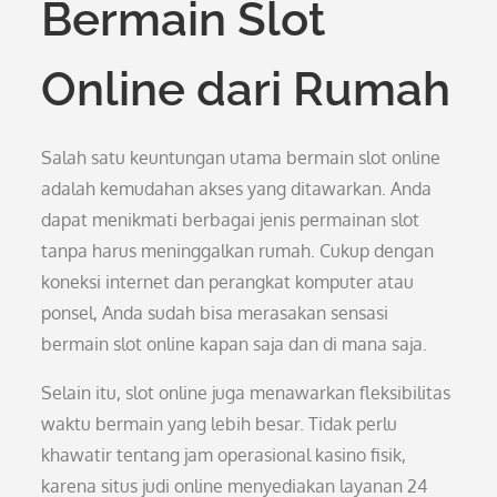
Bermain Slot
Online dari Rumah
Salah satu keuntungan utama bermain slot online
adalah kemudahan akses yang ditawarkan. Anda
dapat menikmati berbagai jenis permainan slot
tanpa harus meninggalkan rumah. Cukup dengan
koneksi internet dan perangkat komputer atau
ponsel, Anda sudah bisa merasakan sensasi
bermain slot online kapan saja dan di mana saja.
Selain itu, slot online juga menawarkan fleksibilitas
waktu bermain yang lebih besar. Tidak perlu
khawatir tentang jam operasional kasino fisik,
karena situs judi online menyediakan layanan 24