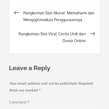
Post
Rangkuman Slot Akurat: Memahami dan
Mengoptimalkan Penggunaannya
navigation
Rangkuman Slot Viral: Cerita Unik dari
Dunia Online
Leave a Reply
Your email address will not be published.
Required
fields are marked
*
Comment
*