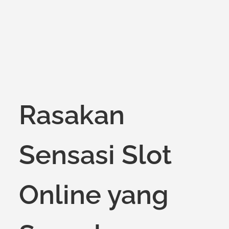
on
Rasakan
Sensasi Slot
Online yang