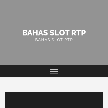
Skip
to
content
BAHAS SLOT RTP
BAHAS SLOT RTP