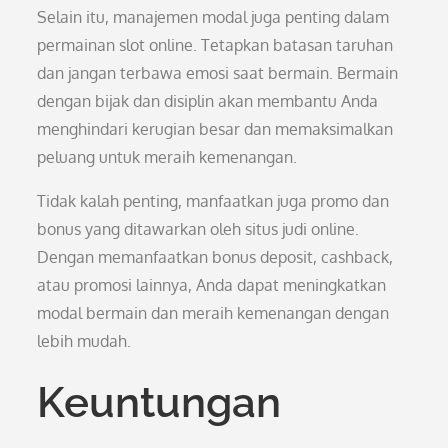
Selain itu, manajemen modal juga penting dalam
permainan slot online. Tetapkan batasan taruhan
dan jangan terbawa emosi saat bermain. Bermain
dengan bijak dan disiplin akan membantu Anda
menghindari kerugian besar dan memaksimalkan
peluang untuk meraih kemenangan.
Tidak kalah penting, manfaatkan juga promo dan
bonus yang ditawarkan oleh situs judi online.
Dengan memanfaatkan bonus deposit, cashback,
atau promosi lainnya, Anda dapat meningkatkan
modal bermain dan meraih kemenangan dengan
lebih mudah.
Keuntungan