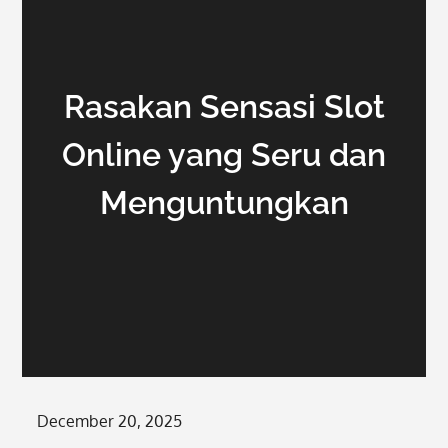
Rasakan Sensasi Slot
Online yang Seru dan
Menguntungkan
Posted
December 20, 2025