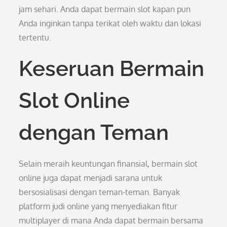
jam sehari. Anda dapat bermain slot kapan pun
Anda inginkan tanpa terikat oleh waktu dan lokasi
tertentu.
Keseruan Bermain
Slot Online
dengan Teman
Selain meraih keuntungan finansial, bermain slot
online juga dapat menjadi sarana untuk
bersosialisasi dengan teman-teman. Banyak
platform judi online yang menyediakan fitur
multiplayer di mana Anda dapat bermain bersama